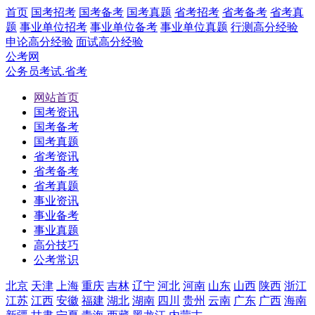
首页
国考招考
国考备考
国考真题
省考招考
省考备考
省考真
题
事业单位招考
事业单位备考
事业单位真题
行测高分经验
申论高分经验
面试高分经验
公考网
公务员考试.省考
网站首页
国考资讯
国考备考
国考真题
省考资讯
省考备考
省考真题
事业资讯
事业备考
事业真题
高分技巧
公考常识
北京
天津
上海
重庆
吉林
辽宁
河北
河南
山东
山西
陕西
浙江
江苏
江西
安徽
福建
湖北
湖南
四川
贵州
云南
广东
广西
海南