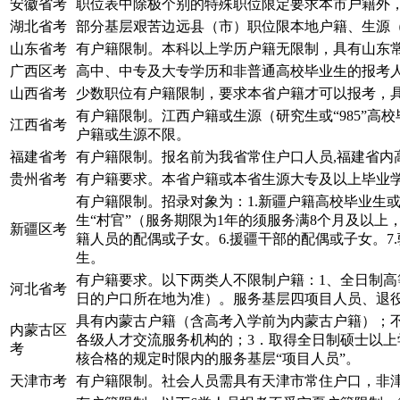
安徽省考
职位表中除极个别的特殊职位限定要求本市户籍外
湖北省考
部分基层艰苦边远县（市）职位限本地户籍、生源
山东省考
有户籍限制。本科以上学历户籍无限制，具有山东
广西区考
高中、中专及大专学历和非普通高校毕业生的报考
山西省考
少数职位有户籍限制，要求本省户籍才可以报考，
有户籍限制。江西户籍或生源（研究生或“985”
江西省考
户籍或生源不限。
福建省考
有户籍限制。报名前为我省常住户口人员,福建省内高校
贵州省考
有户籍要求。本省户籍或本省生源大专及以上毕业
有户籍限制。招录对象为：1.新疆户籍高校毕业生或
生“村官”（服务期限为1年的须服务满8个月及以上
新疆区考
籍人员的配偶或子女。6.援疆干部的配偶或子女。7.
生。
有户籍要求。以下两类人不限制户籍：1、全日制高等
河北省考
日的户口所在地为准）。服务基层四项目人员、退
具有内蒙古户籍（含高考入学前为内蒙古户籍）；
内蒙古区
各级人才交流服务机构的；3．取得全日制硕士以上
考
核合格的规定时限内的服务基层“项目人员”。
天津市考
有户籍限制。社会人员需具有天津市常住户口，非