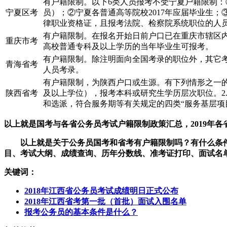
有户籍限制。以下6类人员报考不受宁夏户籍限制：①
宁夏区考
员）；②宁夏各普通高等院校2017年应届毕业生
律职业资格证，且报考法院、检察院系统职位的人
有户籍限制。在报名开始日前户口已在重庆市辖区内
重庆市考
高校普通专科及以上学历的当年毕业生可报考。
有户籍限制。除注明面向全国考录的职位外，其它考
青海省考
人员考录。
有户籍限制，为陕西户口或生源。有下列情形之一的
陕西省考
及以上学位），报考本科或研究生学历层次职位。2
和选派，符合服务期等有关规定的四类“服务基层项
以上就是国考与各省公务员考试户籍限制政策汇总，2019年
以上就是关于公务员国考和省考有户籍限制吗？有什么条
目、考试大纲、成绩查询、历年分数线、准考证打印、面试名
关键词：
2018年江西省公务员考试成绩明日正式公布
2018年江西省考第一批（首批）面试入围名单
报考公务员的基本条件是什么？