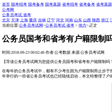
首页
国考招考
国考备考
国考真题
省考招考
省考备考
省考真题
公考网
公务员考试.省考
北京
天津
上海
重庆
吉林
辽宁
河北
河南
山东
山西
陕西
浙江
当前位置:
公务员考试网
>
公务员考试.省考
>
地方
>
正文
公务员国考和省考有户籍限制
时间:2018-09-23 00:02:46
作者:公考数据
来源:公务员考试网
【导读公务员考试网为您提供公务员国考和省考有户籍限制吗
在每年的公务员考试中，都有不少考生因为户籍限制而止步于报名
年举行的一些省公务员考试也已经陆续启动，本文特整理了户