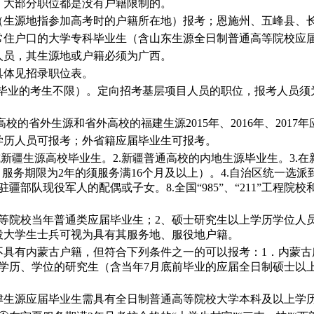
，大部分职位都是没有户籍限制的。
（生源地指参加高考时的户籍所在地）报考；恩施州、五峰县、
常住户口的大学专科毕业生（含山东生源全日制普通高等院校应
人员，其生源地或户籍必须为广西。
具体见招录职位表。
高校毕业的考生不限）。定向招考基层项目人员的职位，报考人员
的省外生源和省外高校的福建生源2015年、2016年、2017
学历人员可报考；外省籍应届毕业生可报考。
新疆生源高校毕业生。2.新疆普通高校的内地生源毕业生。3.
，服务期限为2年的须服务满16个月及以上）。4.自治区统一选
驻疆部队现役军人的配偶或子女。8.全国“985”、“211”工程
院校当年普通类应届毕业生；2、硕士研究生以上学历学位人员。其
役大学生士兵可视为具有其服务地、服役地户籍。
不具有内蒙古户籍，但符合下列条件之一的可以报考：1．内蒙古
学历、学位的研究生（含当年7月底前毕业的应届全日制硕士以
津生源应届毕业生需具有全日制普通高等院校大学本科及以上学